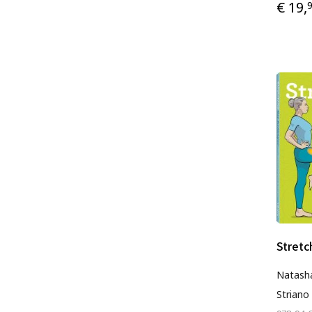
€ 19,
Stretc
Natasha
Striano