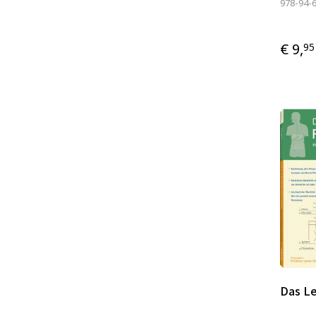
978-94-
€ 9,
95
Das Le