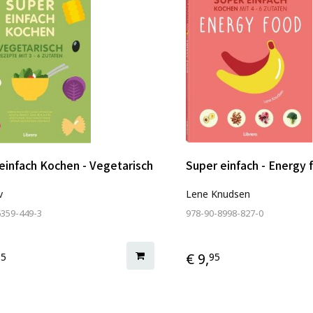
einfach Kochen - Vegetarisch
Super einfach - Energy 
v
Lene Knudsen
6359-449-3
978-90-8998-827-0
€ 9,
95
95