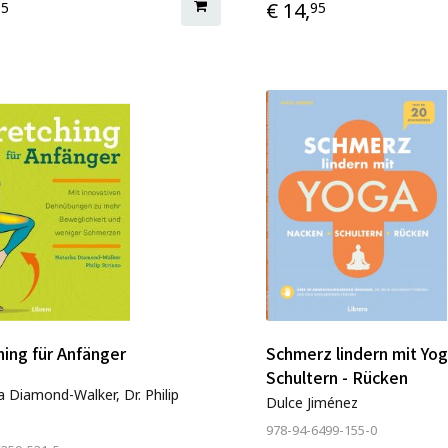
€ 14,
95
95
hing für Anfänger
Schmerz lindern mit Yo
Schultern - Rücken
 Diamond-Walker, Dr. Philip
Dulce Jiménez
978-94-6499-155-0