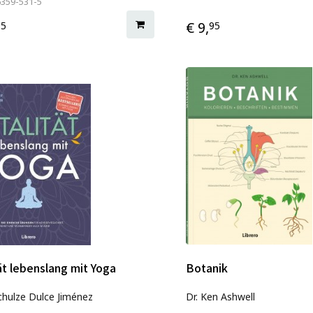
6359-531-5
€ 9,
95
95
tät lebenslang mit Yoga
Botanik
chulze Dulce Jiménez
Dr. Ken Ashwell