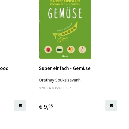
food
Super einfach - Gemüse
Orathay Souksisavanh
978-94-6359-003-7
€ 9,
95