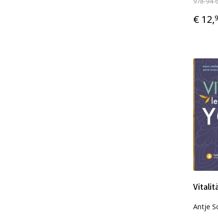
978-94-
€ 12,
Vitali
Antje S