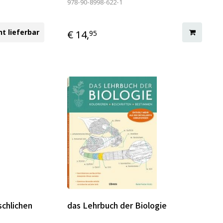
978-90-8998-622-1
ht lieferbar
€ 14,
95
chlichen
das Lehrbuch der Biologie