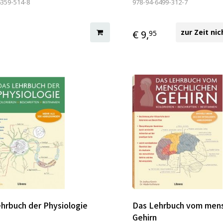
6359-514-8
978-94-6499-312-7
zur Zeit nic
€ 9,
95
hrbuch der Physiologie
Das Lehrbuch vom mens
Gehirn