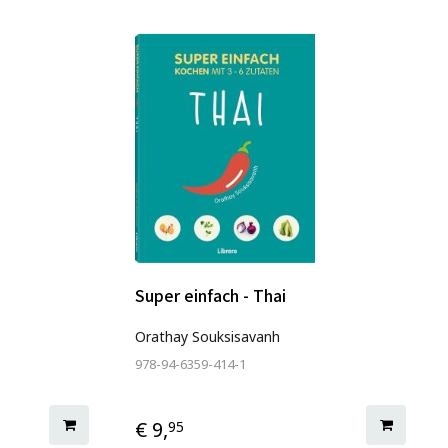
Super einfach - Thai
Orathay Souksisavanh
978-94-6359-414-1
€ 9,
95