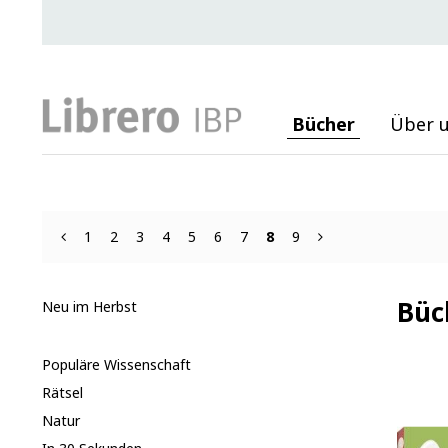
Bücher
Über 
1
2
3
4
5
6
7
8
9
Büc
Neu im Herbst
Populäre Wissenschaft
Rätsel
Natur