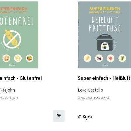
einfach - Glutenfrei
Super einfach - Heißluft
Fitzjohn
Lelia Castello
6499-162-8
978-94-6359-927-6
€ 9,
95