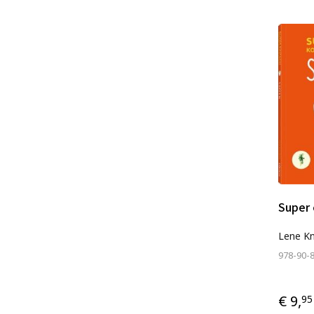
Super 
Lene K
978-90-
€ 9,
95