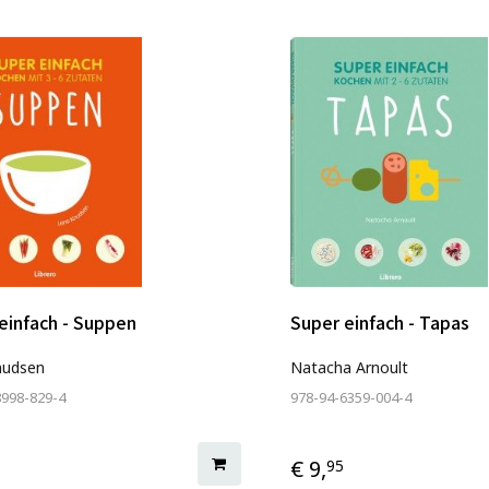
einfach - Suppen
Super einfach - Tapas
nudsen
Natacha Arnoult
8998-829-4
978-94-6359-004-4
€ 9,
95