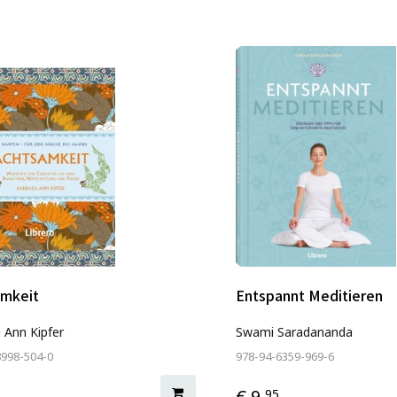
amkeit
Entspannt Meditieren
 Ann Kipfer
Swami Saradananda
8998-504-0
978-94-6359-969-6
€ 9,
95