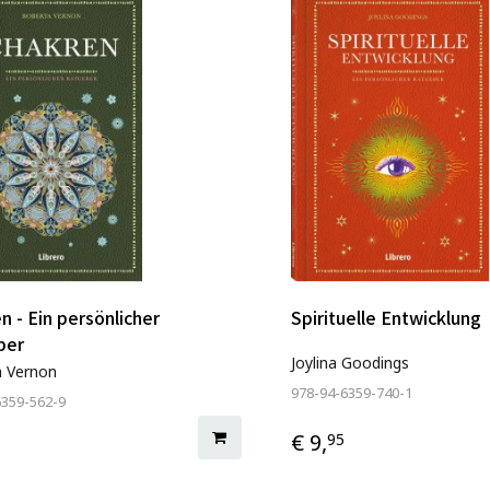
n - Ein persönlicher
Spirituelle Entwicklung
ber
Joylina Goodings
a Vernon
978-94-6359-740-1
6359-562-9
€ 9,
95