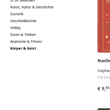
In 30 Sekunden
Kunst, Kultur & Geschichte
Esoterik
Geschenkbücher
Hobby
Essen & Trinken
Anatomie & Fitness
Körper & Geist
Manife
Stephan
978-94-
€ 9,
95