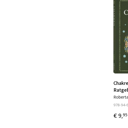
Chakre
Ratge
Robert
978-94-
€ 9,
95