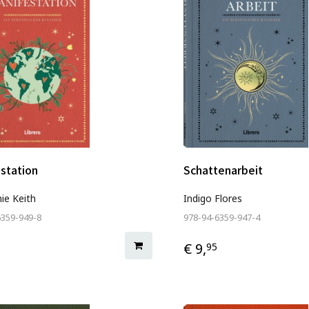
station
Schattenarbeit
ie Keith
Indigo Flores
6359-949-8
978-94-6359-947-4
€ 9,
95