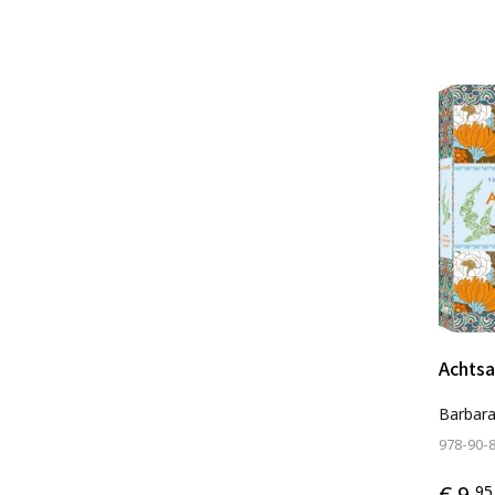
Achts
Barbara
978-90-
€ 9,
95