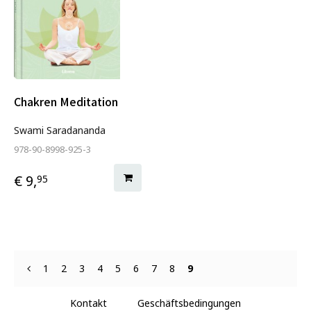
Chakren Meditation
Swami Saradananda
978-90-8998-925-3
€ 9,
95
1
2
3
4
5
6
7
8
9
Kontakt
Geschäftsbedingungen