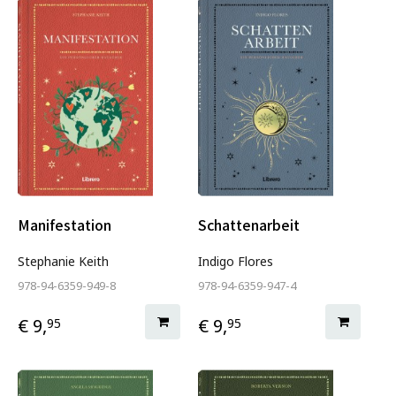
Manifestation
Schattenarbeit
Stephanie Keith
Indigo Flores
978-94-6359-949-8
978-94-6359-947-4
€ 9,
€ 9,
95
95