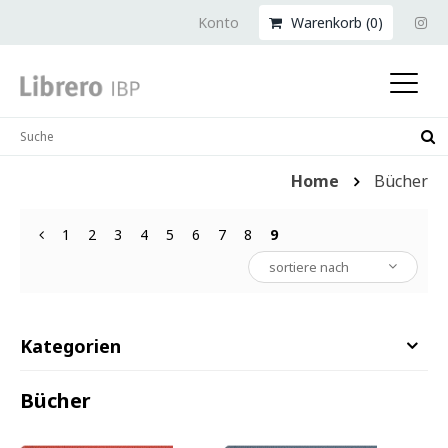
Konto
Warenkorb (
0
)
Home
Bücher
1
2
3
4
5
6
7
8
9
Kategorien
Bücher