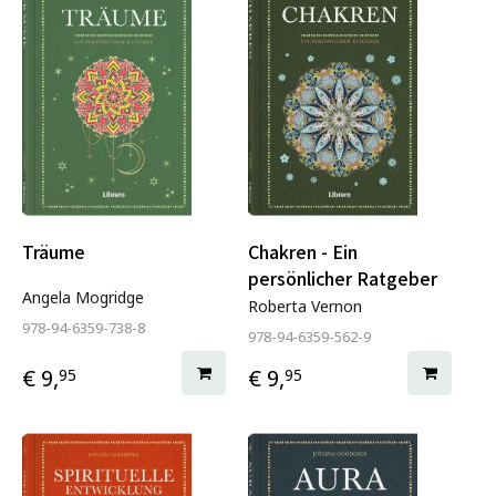
Träume
Chakren - Ein
persönlicher Ratgeber
Angela Mogridge
Roberta Vernon
978-94-6359-738-8
978-94-6359-562-9
€ 9,
€ 9,
95
95