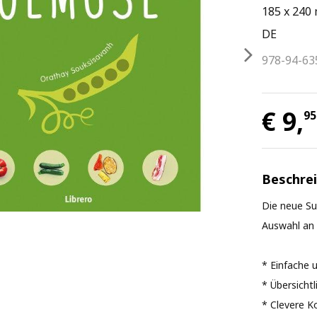
185 x 240
DE
978-94-63
€ 9,
95
Beschre
Die neue Su
Auswahl an
* Einfache 
* Übersicht
* Clevere K