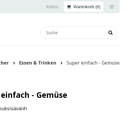
Konto
Warenkorb (
0
)
cher
Essen & Trinken
Super einfach - Gemüse
 einfach - Gemüse
ouksisavanh
n